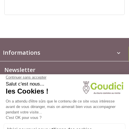
Informations
keyboard_arrow_down
Newsletter
Votre compte

Informations
