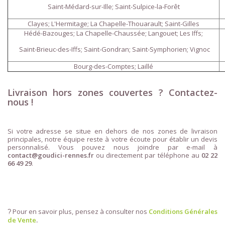
Saint-Médard-sur-Ille; Saint-Sulpice-la-Forêt
Clayes; L'Hermitage; La Chapelle-Thouarault; Saint-Gilles
Hédé-Bazouges; La Chapelle-Chaussée; Langouet; Les Iffs;
Saint-Brieuc-des-Iffs; Saint-Gondran; Saint-Symphorien; Vignoc
Bourg-des-Comptes; Laillé
Livraison hors zones couvertes ? Contactez-
nous !
Si votre adresse se situe en dehors de nos zones de livraison
principales, notre équipe reste à votre écoute pour établir un devis
personnalisé. Vous pouvez nous joindre par e-mail à
contact@goudici-rennes.fr
ou directement par téléphone au
02 22
66 49 29
.
Pour en savoir plus, pensez à consulter nos
Conditions Générales
?
de Vente
.