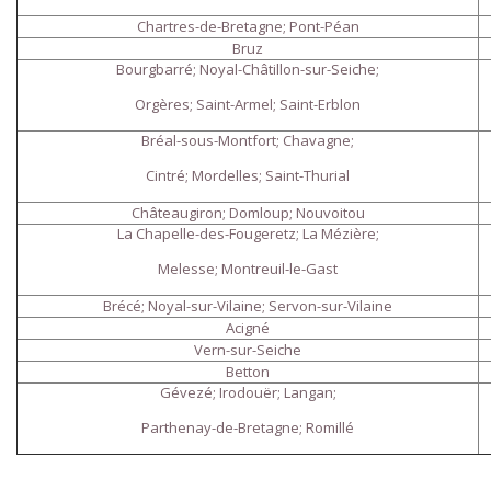
Chartres-de-Bretagne; Pont-Péan
Bruz
Bourgbarré; Noyal-Châtillon-sur-Seiche;
Orgères; Saint-Armel; Saint-Erblon
Bréal-sous-Montfort; Chavagne;
Cintré; Mordelles; Saint-Thurial
Châteaugiron; Domloup; Nouvoitou
La Chapelle-des-Fougeretz; La Mézière;
Melesse; Montreuil-le-Gast
Brécé; Noyal-sur-Vilaine; Servon-sur-Vilaine
Acigné
Vern-sur-Seiche
Betton
Gévezé; Irodouër; Langan;
Parthenay-de-Bretagne; Romillé