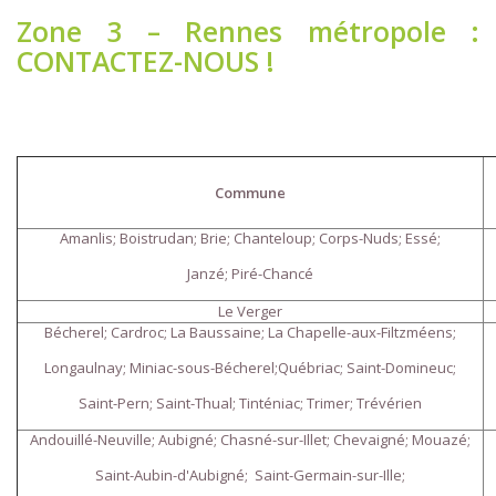
Zone 3 – Rennes métropole :
CONTACTEZ-NOUS !
Commune
Amanlis; Boistrudan; Brie; Chanteloup; Corps-Nuds; Essé;
Janzé; Piré-Chancé
Le Verger
Bécherel; Cardroc; La Baussaine; La Chapelle-aux-Filtzméens;
Longaulnay; Miniac-sous-Bécherel;Québriac; Saint-Domineuc;
Saint-Pern; Saint-Thual; Tinténiac; Trimer; Trévérien
Andouillé-Neuville; Aubigné; Chasné-sur-Illet; Chevaigné; Mouazé;
Saint-Aubin-d'Aubigné; Saint-Germain-sur-Ille;