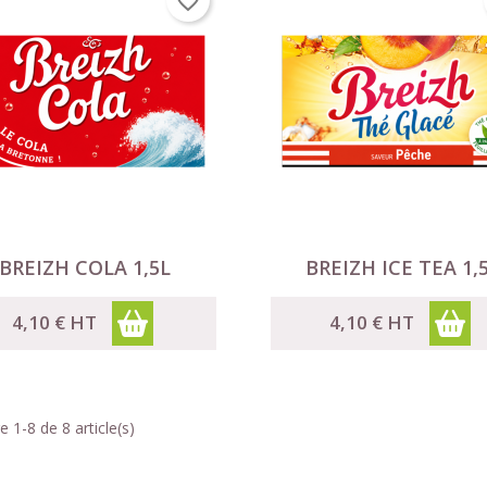
favorite_border
Annuler
Créer une liste d'envies


Aperçu rapide
Aperçu rapide
BREIZH COLA 1,5L
BREIZH ICE TEA 1,
4,10 €
HT
4,10 €
HT
e 1-8 de 8 article(s)