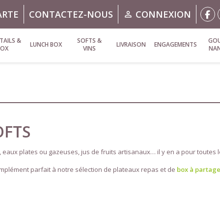
ARTE
CONTACTEZ-NOUS
CONNEXION

TAILS &
SOFTS &
GOU
LUNCH BOX
LIVRAISON
ENGAGEMENTS
BOX
VINS
NA
OFTS
, eaux plates ou gazeuses, jus de fruits artisanaux… il y en a pour toutes 
mplément parfait à notre sélection de plateaux repas et de
box à partage