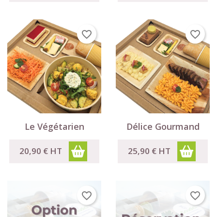
favorite_border
favorite_border
Le Végétarien
Délice Gourmand
20,90 €
HT
25,90 €
HT
favorite_border
favorite_border