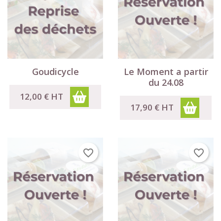
Goudicycle
Le Moment a partir
du 24.08
12,00 €
HT
17,90 €
HT
favorite_border
favorite_border