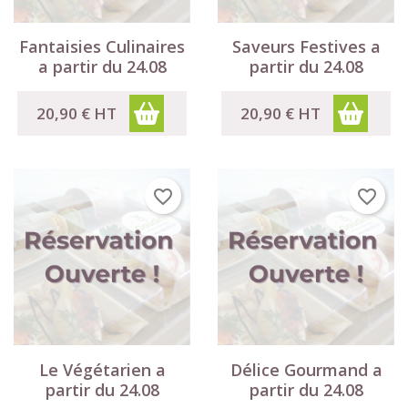
Fantaisies Culinaires
Saveurs Festives a
a partir du 24.08
partir du 24.08
20,90 €
HT
20,90 €
HT
favorite_border
favorite_border
×
×
×
((modalTitle))
Créer une liste d'envies
Connexion
((confirmMessage))
×
Nom de la liste d'envies
Vous devez être connecté pour ajouter des produits à
Ajouter à ma liste d'envies
votre liste d'envies.
Créer une nouvelle liste
add_circle_outline
Le Végétarien a
Délice Gourmand a
((cancelText))
partir du 24.08
partir du 24.08
Annuler
Connexion
Annuler
Créer une liste d'envies
((modalDeleteText))