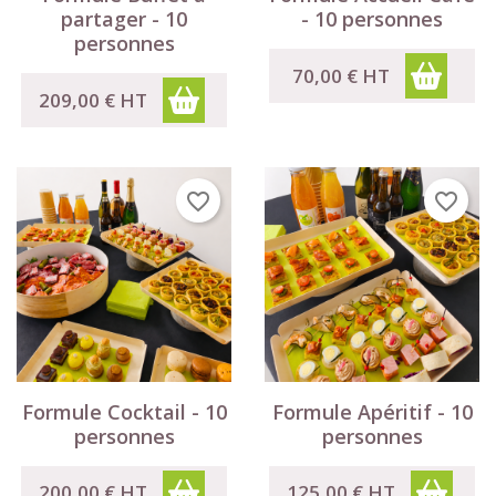
partager - 10
- 10 personnes
personnes
70,00 €
HT
209,00 €
HT
favorite_border
favorite_border
Formule Cocktail - 10
Formule Apéritif - 10
personnes
personnes
200,00 €
HT
125,00 €
HT