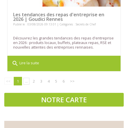
Les tendances des repas d'entreprise en
2026 | Goudici Rennes
Publié le : 03/08/2026 09:13:01 | Catégories :
Secrets de Chef
Découvrez les grandes tendances des repas d'entreprise
en 2026 : produits locaux, buffets, plateaux repas, RSE et
nouvelles attentes des entreprises rennaises.
search
Lire la suite
<<
1
...
2
3
4
5
6
>>
NOTRE CARTE