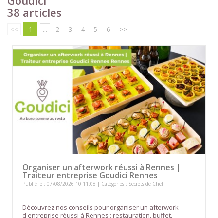
Goudici
38 articles
<<
1
...
2
3
4
5
6
>>
Organiser un afterwork réussi à Rennes |
Traiteur entreprise Goudici Rennes
Publié le : 07/08/2026 10:11:08 | Catégories :
Secrets de Chef
Découvrez nos conseils pour organiser un afterwork
d'entreprise réussi à Rennes : restauration, buffet,