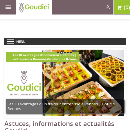

(0)

shopping_cart
1
2
3
4
5
Les 10 avantages d'un traiteur entreprise à Rennes | Goudici
Rennes
Astuces, informations et actualités