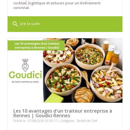
cocktail, logistique et astuces pour un événement
convivial.
search
Lire la suite
Les 10 avantages d'un traiteur entreprise à
Rennes | Goudici Rennes
Publié le : 07/08/2026 09:59:17 | Catégories :
Secrets de Chef